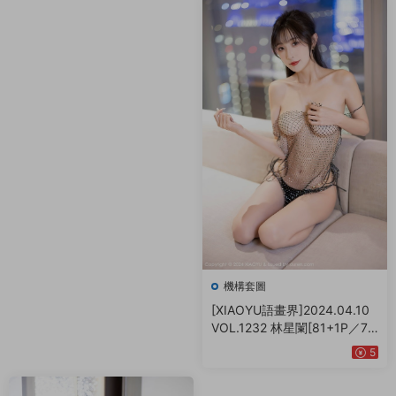
機構套圖
[XIAOYU語畫界]2024.04.10
VOL.1232 林星闌[81+1P／72
6MB]
5