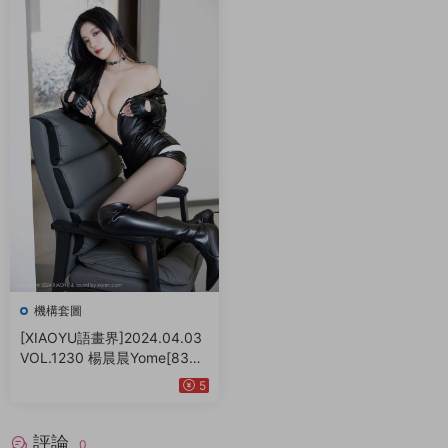
機構套圖
[XIAOYU語畫界]2024.04.03
VOL.1230 楊晨晨Yome[83+1
P／680MB]
5
評論
0