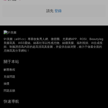
請先
登錄
91美圖（ai91.cc）專業收集秀人網、微密圈、尤果網APP、ROSI、Beautyleg
美腿寫真、AISS愛絲、絲慕社等以性感尤物、絲襪美腿、福利視頻、AI合成視
頻、制服誘惑爲内容的超高清寫真套圖，并提供在線浏覽，緻力于做最全面的
尤物寫真分享網站！
關于本站
解壓教程
充值問題
抽獎
問題反饋
快速導航