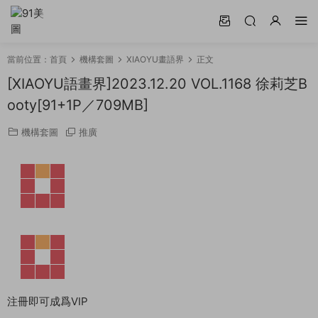
當前位置：
首頁
機構套圖
XIAOYU畫語界
正文
[XIAOYU語畫界]2023.12.20 VOL.1168 徐莉芝B
ooty[91+1P／709MB]
機構套圖
推廣
注冊即可成爲VIP