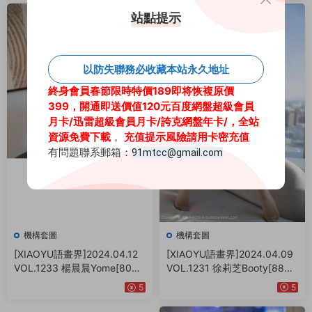
站點提示
以防失聯務必收藏本站永久地址
終身會員春節限時特價189即将恢複原價
399，開通即送價值120元百度網盤超級會員
月卡
/迅雷超級會員月卡/
誇克網盤年卡/
，全站
資源免費下載
，
充值提示風險請用卡密充值
有問題聯系郵箱：
91mtcc@gmail.com
機構套圖
機構套圖
[XIAOYU語畫界]2024.04.09
[XIAOYU語畫界]2024.04.12
VOL.1231 徐莉芝Booty[88+1
VOL.1233 楊晨晨Yome[80+1
P／777MB]
P／679MB]
5
5