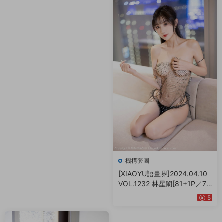
機構套圖
[XIAOYU語畫界]2024.04.10
VOL.1232 林星闌[81+1P／72
6MB]
5