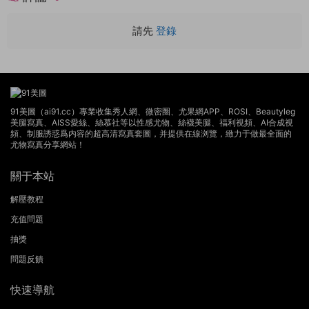
請先
登錄
91美圖（ai91.cc）專業收集秀人網、微密圈、尤果網APP、ROSI、Beautyleg
美腿寫真、AISS愛絲、絲慕社等以性感尤物、絲襪美腿、福利視頻、AI合成視
頻、制服誘惑爲内容的超高清寫真套圖，并提供在線浏覽，緻力于做最全面的
尤物寫真分享網站！
關于本站
解壓教程
充值問題
抽獎
問題反饋
快速導航