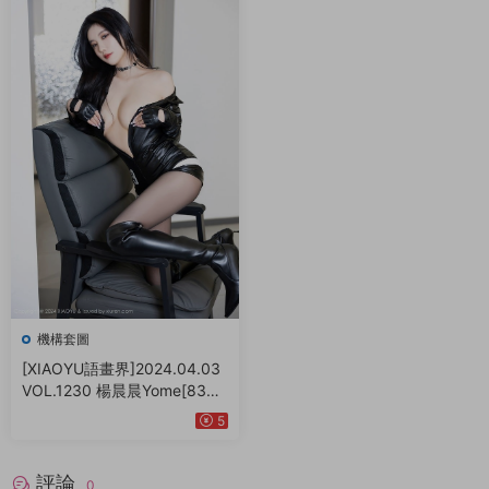
機構套圖
[XIAOYU語畫界]2024.04.03
VOL.1230 楊晨晨Yome[83+1
P／680MB]
5
評論
0