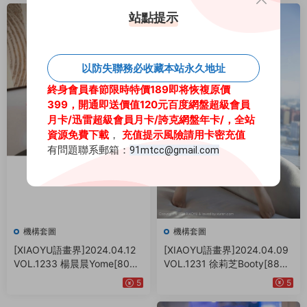
站點提示
以防失聯務必收藏本站永久地址
終身會員春節限時特價189即将恢複原價
399，開通即送價值120元百度網盤超級會員
月卡
/迅雷超級會員月卡/
誇克網盤年卡/
，全站
資源免費下載
，
充值提示風險請用卡密充值
有問題聯系郵箱：
91mtcc@gmail.com
機構套圖
機構套圖
[XIAOYU語畫界]2024.04.09
[XIAOYU語畫界]2024.04.12
VOL.1231 徐莉芝Booty[88+1
VOL.1233 楊晨晨Yome[80+1
P／777MB]
P／679MB]
5
5