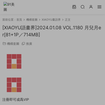
當前位置：
首頁
機構套圖
XIAOYU畫語界
正文
[XIAOYU語畫界]2024.01.08 VOL.1180 月兒月e
r[81+1P／714MB]
機構套圖
推廣
注冊即可成爲VIP