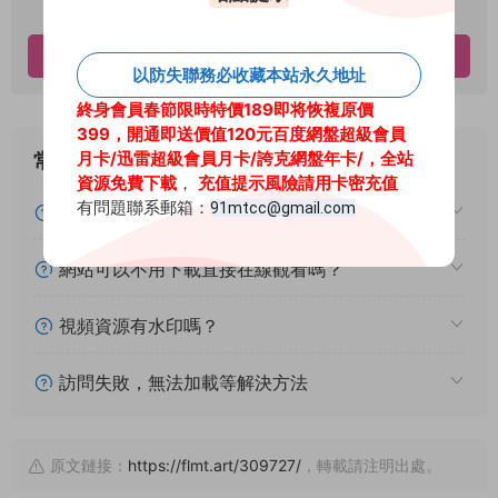
資源下載
立即下載
以防失聯務必收藏本站永久地址
終身會員春節限時特價189即将恢複原價
399，開通即送價值120元百度網盤超級會員
月卡
/迅雷超級會員月卡/
誇克網盤年卡/
，全站
常見問題
資源免費下載
，
充值提示風險請用卡密充值
有問題聯系郵箱：
91mtcc@gmail.com
下載後提示文件損壞怎麽辦？
網站可以不用下載直接在線觀看嗎？
視頻資源有水印嗎？
訪問失敗，無法加載等解決方法
原文鏈接：
https://flmt.art/309727/
，轉載請注明出處。