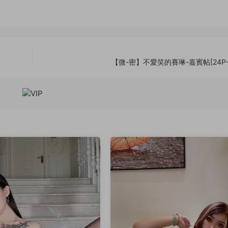
【微-密】不愛笑的賽琳-嘉賓帖[24P-