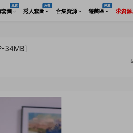
免費
免費
刺激
構套圖
秀人套圖
合集資源
遊戲區
求資源
-34MB]